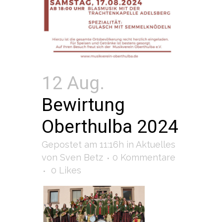
12 Aug.
Bewirtung
Oberthulba 2024
Gepostet am 11:16h
in
Aktuelles
von
Sven Betz
0 Kommentare
0
Likes