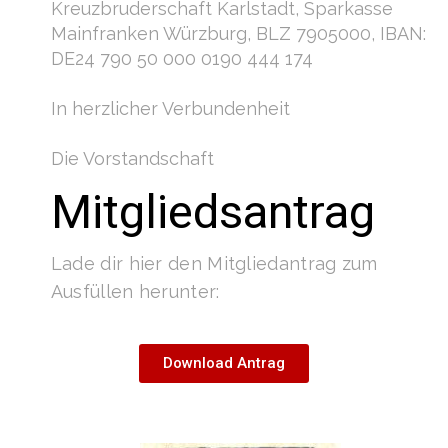
Kreuzbruderschaft Karlstadt, Sparkasse
Mainfranken Würzburg, BLZ 7905000, IBAN:
DE24 790 50 000 0190 444 174
In herzlicher Verbundenheit
Die Vorstandschaft
Mitgliedsantrag
Lade dir hier den Mitgliedantrag zum
Ausfüllen herunter:
Download Antrag