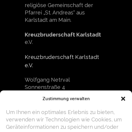
religiöse Gemeinschaft der
Pfarrei „St. Andreas“ aus
Karlstadt am Main.
Kreuzbruderschaft Karlstadt
e.V.
Kreuzbruderschaft Karlstadt
e.V.
Wolfgang Netrval
Sonnenstraße 4
97753 Karlstadt
Zustimmung verwalten
Kontakt
Um Ihnen ein optimales Erlebnis zu bieten,
verwenden wir Technologien wie Cookies, um
Telefon: +49 9353 7579
Geräteinformationen zu speichern und/oder