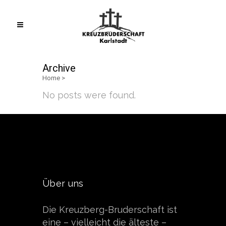
Archive
Home
>
No posts were found.
Über uns
Die Kreuzberg-Bruderschaft ist
eine – vielleicht die älteste –