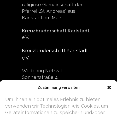
religiöse Gemeinschaft der
Pfarrei „St. Andreas“ aus
Karlstadt am Main.
Kreuzbruderschaft Karlstadt
e.V.
Kreuzbruderschaft Karlstadt
e.V.
Wolfgang Netrval
Sonnenstraße 4
97753 Karlstadt
Zustimmung verwalten
Kontakt
Um Ihnen ein optimales Erlebnis zu bieten,
verwenden wir Technologien wie Cookies, um
Telefon: +49 9353 7579
Geräteinformationen zu speichern und/oder