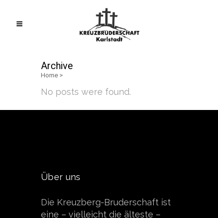
Archive
Home
>
No posts were found.
Über uns
Die Kreuzberg-Bruderschaft ist
eine – vielleicht die älteste –